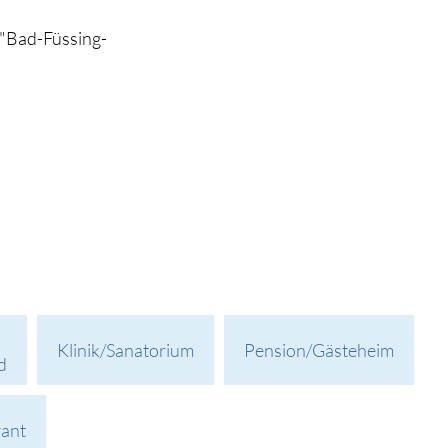
 "Bad-Füssing-
Klinik/Sanatorium
Pension/Gästeheim
d
rant