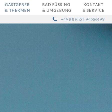
GASTGEBER
BAD FÜSSING
KONTAKT
& THERMEN
& UMGEBUNG
& SERVICE
+49 (0) 8531 94 888 99