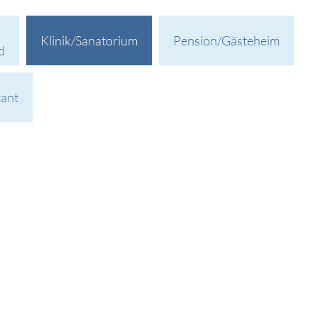
Klinik/Sanatorium
Pension/Gästeheim
d
rant
Reha-Kliniken GmbH & Co.KG