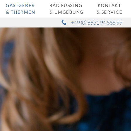
GASTGEBER
BAD FÜSSING
KONTAKT
& THERMEN
& UMGEBUNG
& SERVICE
+49 (0) 8531 94 888 99