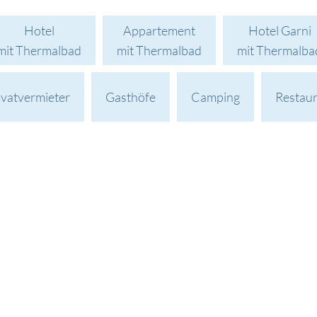
Hotel
Appartement
Hotel Garni
mit Thermalbad
mit Thermalbad
mit Thermalba
ivatvermieter
Gasthöfe
Camping
Restau
Johannesbad 